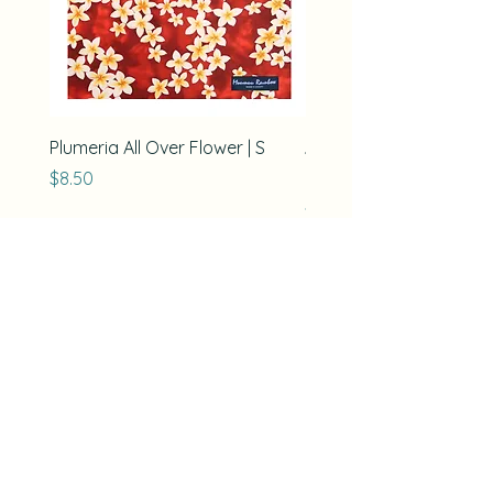
Plumeria All Over Flower | S
ハイビスカスとオーキ
ダイス（L）|黄色フロシ
価格
$8.50
価格
$28.00
風呂敷敷について
フロシキハワイトップ
デザイナーの声
私たちの目標
ハワイ風呂敷のサイズと使い方
オンラインショッピンング