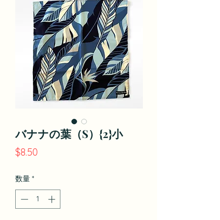
バナナの葉（S）{2}小
価
$8.50
格
数量
*