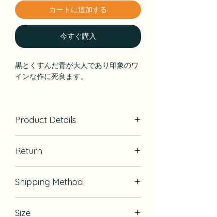
カートに追加する
今すぐ購入
黒とくすんだ青が大人であり印象のワ
インな作に死良ます。
Product Details
Material：Cotton100％
Return
Cut & Sewn：Hawaii, USA
If there is defect, we will exchange
Shipping Method
for it.
USPS
Size