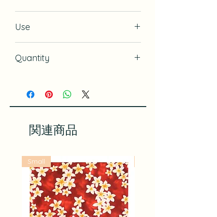
21" x 21" (54cm x 54cm)
Use
サイズや用途は
こちら
のページもご覧
ください。
Table cloth, Picnic sheet, Wrapping 2
Quantity
wine bottles, Wrapping 1 large bottle,
Wrap skirt, Bags, and more
4
関連商品
Small
Large