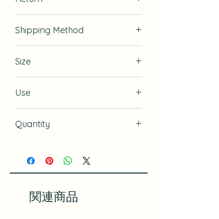
If there is defect, we will exchange
Shipping Method
for it.
USPS
Size
13.75" x 13.75" (35cm x 35cm)
Use
Gift Wrapping, Book Cover,
Quantity
Wrapping Small Item, Bandanna for
dogs or kids
10
関連商品