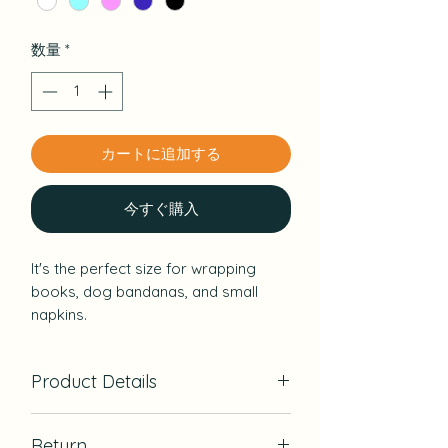
数量
*
カートに追加する
今すぐ購入
It's the perfect size for wrapping
books, dog bandanas, and small
napkins.
The beckoning cat and sushi pattern
are cute and popular with foreigners.
Product Details
& nbsp;
& nbsp;
Material：Cotton100％
Return
Cut & Sewn：Hawaii, USA