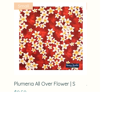
Small
Large
Plumeria All Over Flower | S
ハイビスカスとオーキ
ダイス（L）|黄色フロシ
価格
$8.50
価格
$28.00
風呂敷敷について
フロシキハワイトップ