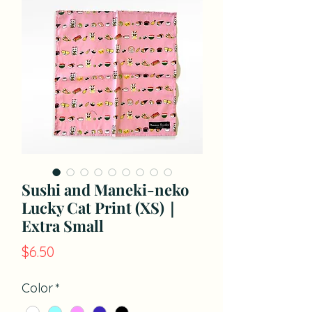
Sushi and Maneki-neko
Lucky Cat Print (XS)｜
Extra Small
価
$6.50
格
Color
*