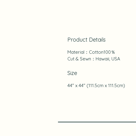
Product Details
Material：Cotton100％
Cut & Sewn：Hawaii, USA
Size
44" x 44" (111.5cm x 111.5cm)