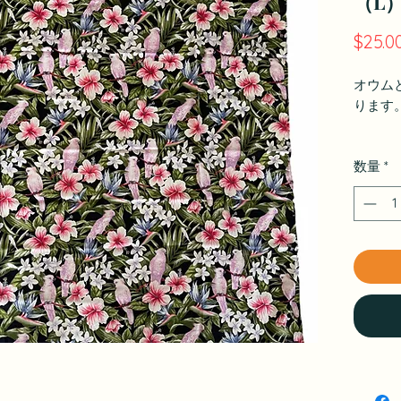
（L）
$25.0
オウム
ります
数量
*