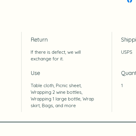
Return
Shipp
If there is defect, we will
USPS
exchange for it.
Use
Quant
Table cloth, Picnic sheet,
1
Wrapping 2 wine bottles,
Wrapping 1 large bottle, Wrap
skirt, Bags, and more