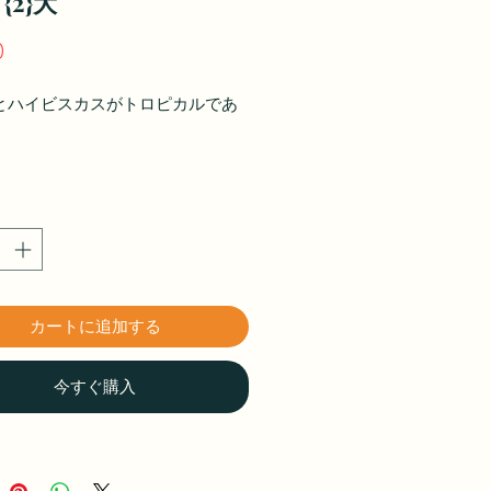
{2}大
価
0
格
とハイビスカスがトロピカルであ
。
カートに追加する
今すぐ購入