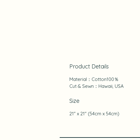
Product Details
Material：Cotton100％
Cut & Sewn：Hawaii, USA
Size
21" x 21" (54cm x 54cm)