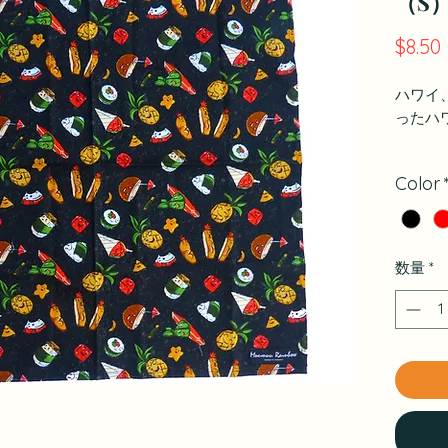
（S）
$8.50
ハワイ
ったハ
Color
数量
*