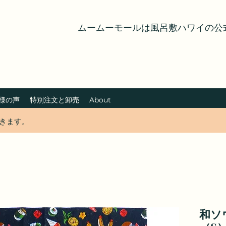
ムームーモールは風呂敷ハワイの公
様の声
特別注文と卸売
About
できます。
和ソ