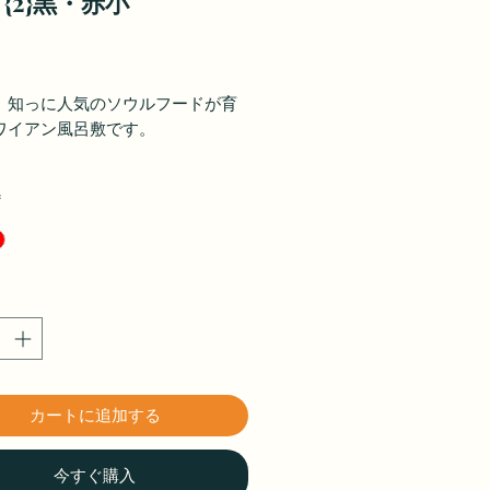
{2}黒・赤小
価
格
、知っに人気のソウルフードが育
ワイアン風呂敷です。
*
カートに追加する
今すぐ購入