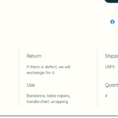
Return
Shipp
If there is defect, we will
USPS
exchange for it.
Use
Quant
Bandanna, table napiins,
4
handkirchief, wrapping