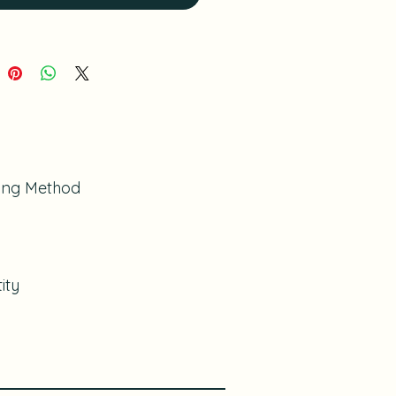
ing Method
ity